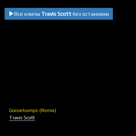
Все клипы
Travis Scott
без остановки
Goosebumps (Remix)
Travis Scott