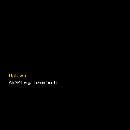
Uptown
A$AP Ferg
,
Travis Scott