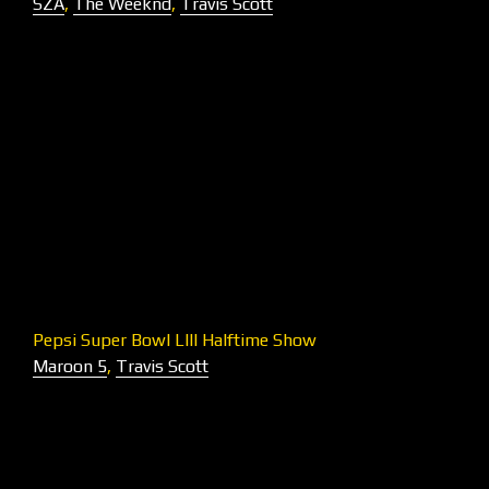
SZA
,
The Weeknd
,
Travis Scott
Pepsi Super Bowl LIII Halftime Show
Maroon 5
,
Travis Scott