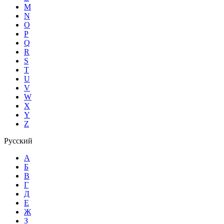
M
N
O
P
Q
R
S
T
U
V
W
X
Y
Z
Русский
А
Б
В
Г
Д
Е
Ж
З