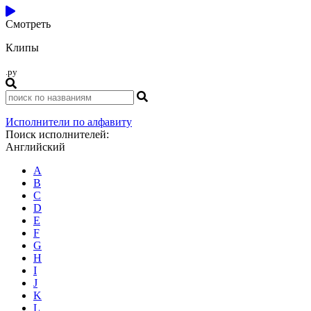
Смотреть
Клипы
.ру
Исполнители по алфавиту
Поиск исполнителей:
Английский
A
B
C
D
E
F
G
H
I
J
K
L