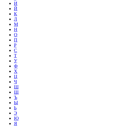
И
Й
К
Л
М
Н
О
П
Р
С
Т
У
Ф
Х
Ц
Ч
Ш
Щ
Ъ
Ы
Ь
Э
Ю
Я