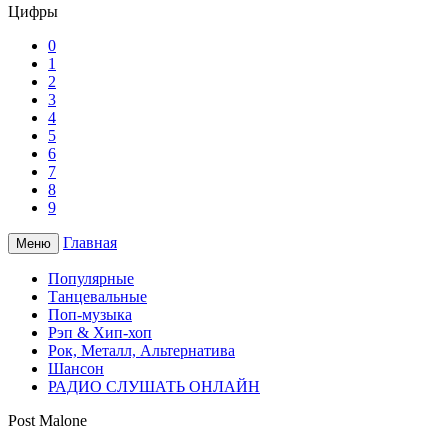
Цифры
0
1
2
3
4
5
6
7
8
9
Главная
Меню
Популярные
Танцевальные
Поп-музыка
Рэп & Хип-хоп
Рок, Металл, Альтернатива
Шансон
РАДИО СЛУШАТЬ ОНЛАЙН
Post Malone