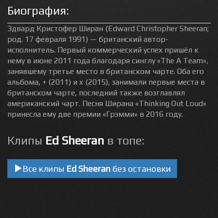
Биография:
Эдвард Кристофер Ширан (Edward Christopher Sheeran;
род. 17 февраля 1991) — британский автор-
исполнитель. Первый коммерческий успех пришёл к
нему в июне 2011 года благодаря синглу «The A Team»,
занявшему третье место в британском чарте. Оба его
альбома, + (2011) и x (2015), занимали первые места в
британском чарте, последний также возглавлял
американский чарт. Песня Ширана «Thinking Out Loud»
принесла ему две премии «Грэмми» в 2016 году.
Клипы
Ed Sheeran
в топе:
Все клипы
Ed Sheeran
без остановки