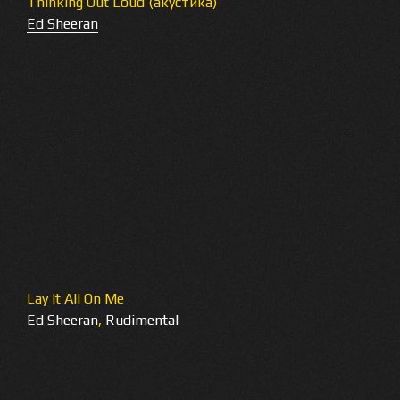
Thinking Out Loud (акустика)
Ed Sheeran
Lay It All On Me
Ed Sheeran
,
Rudimental