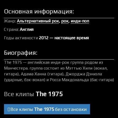
Основная информация:
Жанр:
Альтернативный рок
,
рок
,
инди-поп
Страна:
Англия
Годы активности
2012 — настоящее время
Биография:
The 1975 — английская инди-рок группа родом из
Манчестера. группа состоит из Мэттью Хили (вокал,
гитара), Адама Ханна (гитара), Джорджа Дэниэла
(ударные, бэк-вокал) и Росса Макдональда (бас-гитара)
Все клипы
The 1975
Все клипы
The 1975
без остановки