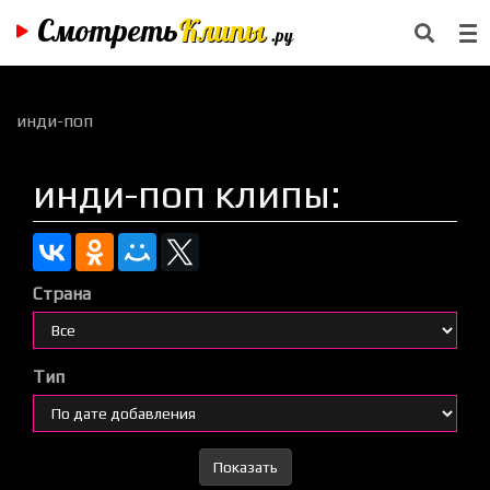
Смотреть
Клипы
.ру
инди-поп
инди-поп клипы:
Страна
Тип
Показать