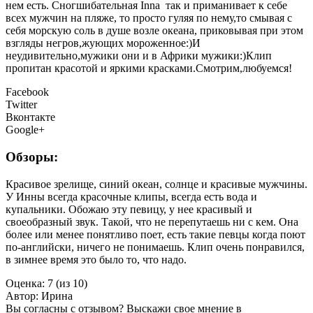
нем есть. Сногшибательная Inna так и приманивает к себе
всех мужчин на пляже, то просто гуляя по нему,то смывая с
себя морскую соль в душе возле океана, приковывая при этом
взгляды негров,жующих мороженное:)И
неудивительно,мужики они и в Африки мужики:)Клип
пропитан красотой и яркими красками.Смотрим,любуемся!
Facebook
Twitter
Вконтакте
Google+
Обзоры:
Красивое зрелище, синий океан, солнце и красивые мужчины.
У Инны всегда красочные клипы, всегда есть вода и
купальники. Обожаю эту певицу, у нее красивый и
своеобразный звук. Такой, что не перепутаешь ни с кем. Она
более или менее понятливо поет, есть такие певцы когда поют
по-английски, ничего не понимаешь. Клип очень понравился,
в зимнее время это было то, что надо.
Оценка:
7 (из 10)
Автор:
Ирина
Вы согласны с отзывом? Выскажи свое мнение в