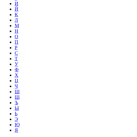
И
Й
К
Л
М
Н
О
П
Р
С
Т
У
Ф
Х
Ц
Ч
Ш
Щ
Ъ
Ы
Ь
Э
Ю
Я