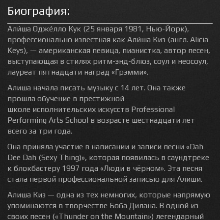
Биография:
Али́ша Одже́лло Кук (25 января 1981, Нью-Йорк),
профессионально известная как Али́ша Киз (англ. Alicia
Keys), — американская певица, пианистка, автор песен,
выступающая в стилях ритм-энд-блюз, соул и неосоул,
лауреат пятнадцати наград «Грэмми».
Алиша начала писать музыку с 14 лет. Она также
прошла обучение в престижной
школе исполнительских искусств Professional
Performing Arts School в возрасте шестнадцати лет
всего за три года.
Она приняла участие в написании и записи песни «Dah
Dee Dah (Sexy Thing)», которая появилась в саундтреке
к блокбастеру 1997 года «Люди в чёрном». Эта песня
стала первой профессиональной записью для Алиши.
Алиша Киз — одна из тех немногих, которые напрямую
упоминаются в творчестве Боба Дилана. В одной из
своих песен («Thunder on the Mountain») легендарный