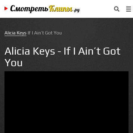
Смотреть
Клипы
.ру
Alicia Keys
If I Ain’t Got You
Alicia Keys - If I Ain’t Got
You