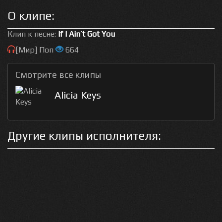
О клипе:
Клип к песне:
If I Ain’t Got You
[Мир] Поп
664
Смотрите все клипы
Alicia Keys
Другие клипы исполнителя: