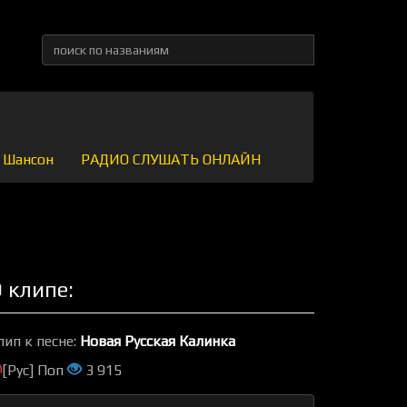
Шансон
РАДИО СЛУШАТЬ ОНЛАЙН
 клипе:
лип к песне:
Новая Русская Калинка
[Рус] Поп
3 915