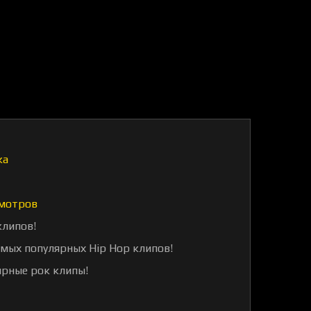
ка
мотров
клипов!
амых популярных Hip Hop клипов!
ярные рок клипы!