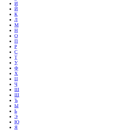
И
Й
К
Л
М
Н
О
П
Р
С
Т
У
Ф
Х
Ц
Ч
Ш
Щ
Ъ
Ы
Ь
Э
Ю
Я