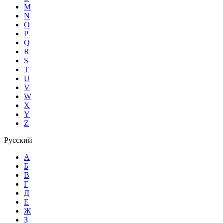
M
N
O
P
Q
R
S
T
U
V
W
X
Y
Z
Русский
А
Б
В
Г
Д
Е
Ж
З