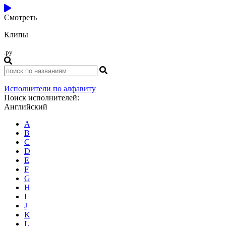
Смотреть
Клипы
.ру
Исполнители по алфавиту
Поиск исполнителей:
Английский
A
B
C
D
E
F
G
H
I
J
K
L