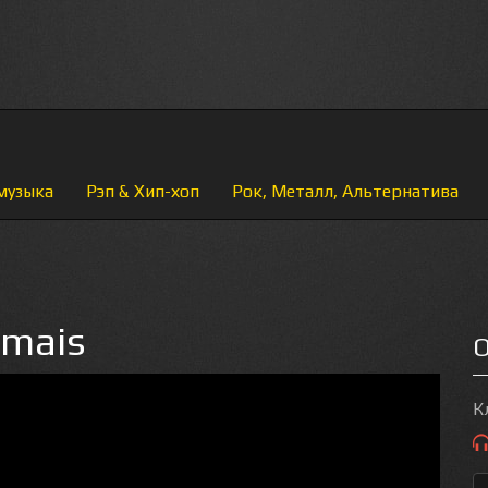
музыка
Рэп & Хип-хоп
Рок, Металл, Альтернатива
amais
О
К