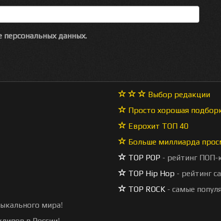
 персональных данных.
Выбор редакции
Просто хорошая подбор
Еврохит ТОП 40
Больше миллиарда прос
TOP POP
- рейтинг ПОП-
TOP Hip Hop
- рейтинг с
TOP ROCK
- самые попул
зыкального мира!
липов в России!