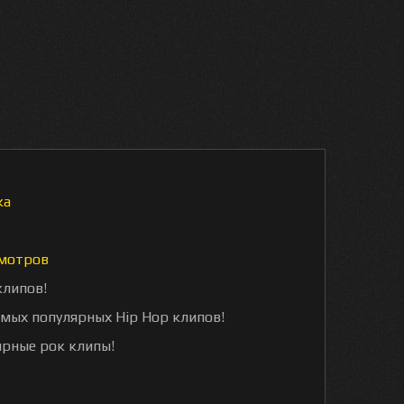
ка
мотров
клипов!
амых популярных Hip Hop клипов!
ярные рок клипы!