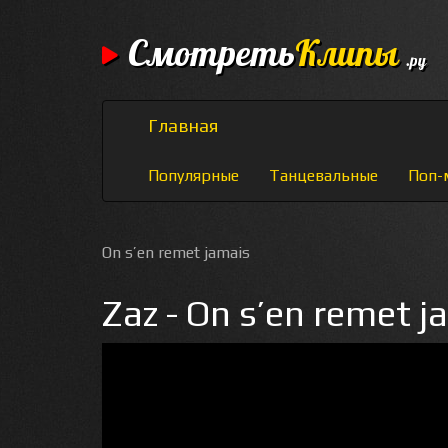
Смотреть
Клипы
.ру
Главная
Популярные
Танцевальные
Поп-
On s’en remet jamais
Zaz - On s’en remet j