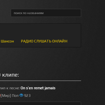
Шансон
РАДИО СЛУШАТЬ ОНЛАЙН
 клипе:
лип к песне:
On s’en remet jamais
[Мир] Поп
923