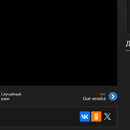
Д
Случайный
Zaz
Qué vendrá
клип