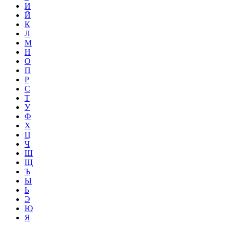
И
Й
К
Л
М
Н
О
П
Р
С
Т
У
Ф
Х
Ц
Ч
Ш
Щ
Ъ
Ы
Ь
Э
Ю
Я