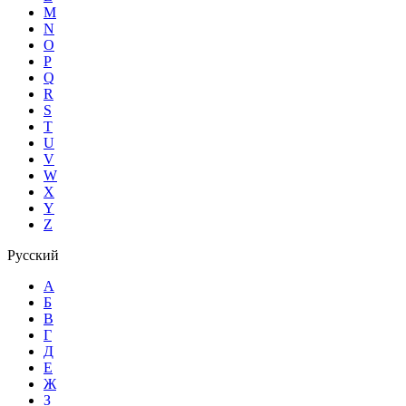
M
N
O
P
Q
R
S
T
U
V
W
X
Y
Z
Русский
А
Б
В
Г
Д
Е
Ж
З