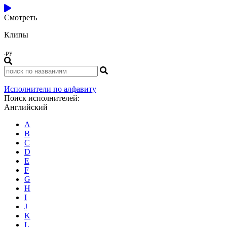
Смотреть
Клипы
.ру
Исполнители по алфавиту
Поиск исполнителей:
Английский
A
B
C
D
E
F
G
H
I
J
K
L