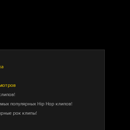
ка
мотров
клипов!
амых популярных Hip Hop клипов!
ярные рок клипы!