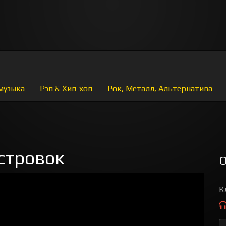
музыка
Рэп & Хип-хоп
Рок, Металл, Альтернатива
стровок
О
К