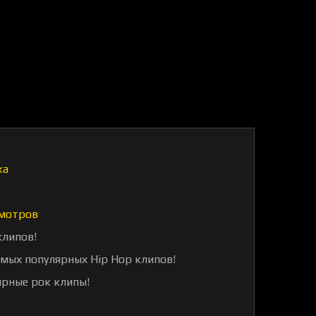
ка
мотров
клипов!
амых популярных Hip Hop клипов!
ярные рок клипы!