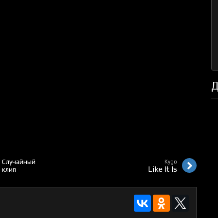
Д
Случайный
Kygo
Like It Is
клип