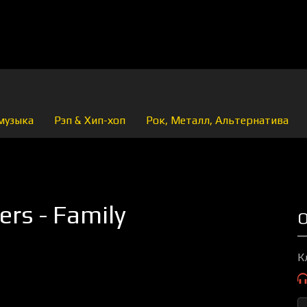
музыка
Рэп & Хип-хоп
Рок, Металл, Альтернатива
rs - Family
О
К