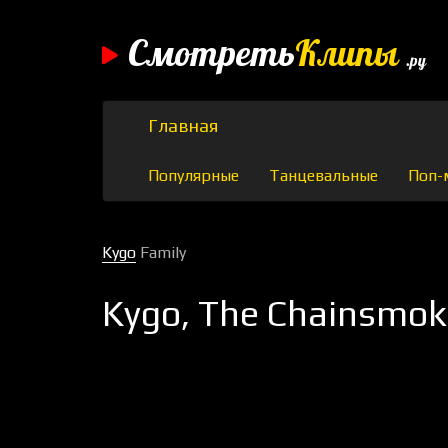
Смотреть
Клипы
.ру
Главная
Популярные
Танцевальные
Поп-
Kygo
Family
Kygo, The Chainsmoke