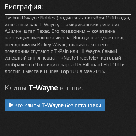
Биография:
Tyshon Dwayne Nobles (родился 27 октября 1990 года),
известный как T-Wayne, — американский репер из
Абилин, штат Техас. Его псевдоним — сочетание
настоящих имени и отчества. Иногда выступает под
псевдонимом Rickey Wayne, опасаясь, что его
псевдоним спутают с T-Pain или Lil Wayne. Самый
успешный сингл певца — «Nasty Freestyle», который
взобрался на 9 позицию чарта US Billboard Hot 100 и
достиг 3 места в iTunes Top 100 в мае 2015.
Клипы
T-Wayne
в топе:
Все клипы
T-Wayne
без остановки