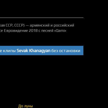
кая ССР, СССР) — армянский и российский
се Евровидение 2018 с песней «Qami»
е клипы
Sevak Khanagyan
без остановки
До луны