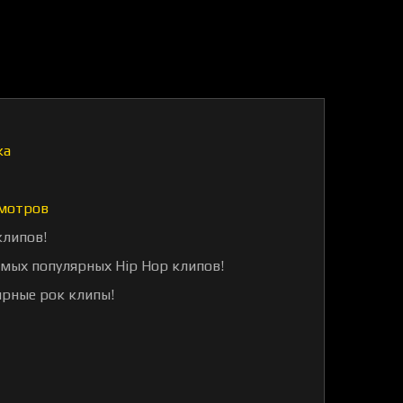
ка
мотров
клипов!
амых популярных Hip Hop клипов!
ярные рок клипы!