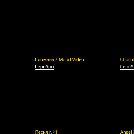
Сломана / Mood Video
Chocol
Серебро
Сереб
Песня №1
Angel 