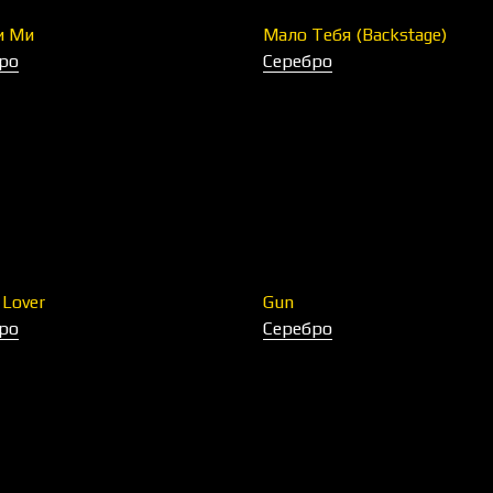
и Ми
Мало Тебя (Backstage)
ро
Серебро
Lover
Gun
ро
Серебро