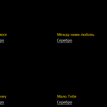
мосе
Между нами любовь
ро
Серебро
ney
Мало Тебя
ро
Серебро