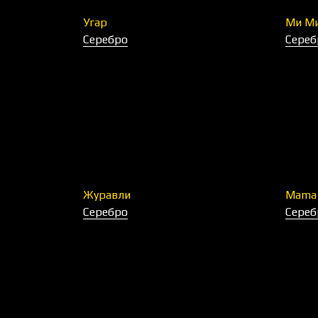
Угар
Ми М
Серебро
Сереб
Журавли
Mama 
Серебро
Сереб