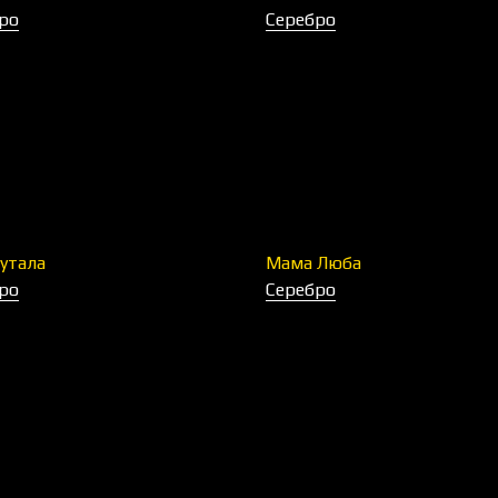
ро
Серебро
утала
Мама Люба
ро
Серебро