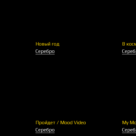
Новый год
В кос
Серебро
Сереб
Пройдет / Mood Video
My Mo
Серебро
Сереб