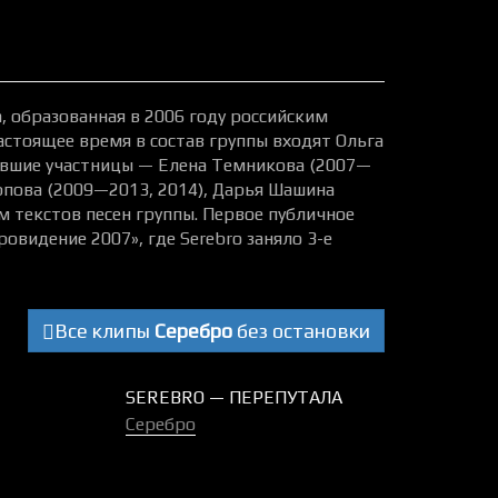
а, образованная в 2006 году российским
тоящее время в состав группы входят Ольга
ывшие участницы — Елена Темникова (2007—
рпова (2009—2013, 2014), Дарья Шашина
м текстов песен группы. Первое публичное
овидение 2007», где Serebro заняло 3-е
Все клипы
Серебро
без остановки
SEREBRO — ПЕРЕПУТАЛА
Серебро