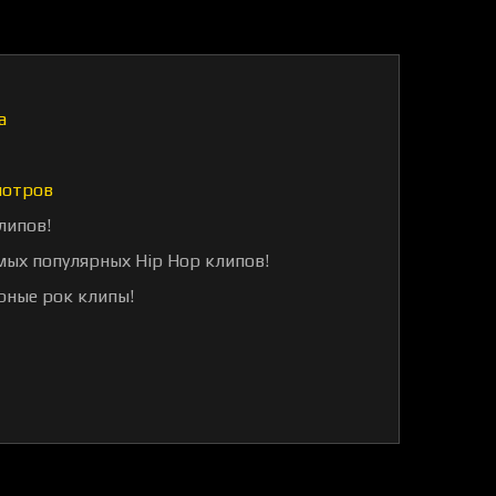
а
мотров
липов!
мых популярных Hip Hop клипов!
рные рок клипы!