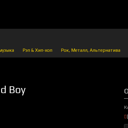
музыка
Рэп & Хип-хоп
Рок, Металл, Альтернатива
ad Boy
О
К