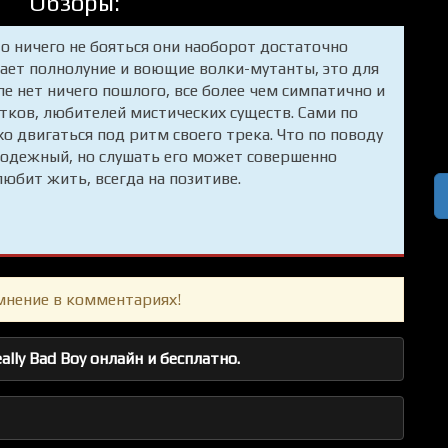
Обзоры:
то ничего не бояться они наоборот достаточно
ает полнолуние и воющие волки-мутанты, это для
ипе нет ничего пошлого, все более чем симпатично и
тков, любителей мистических существ. Сами по
о двигаться под ритм своего трека. Что по поводу
лодежный, но слушать его может совершенно
юбит жить, всегда на позитиве.
мнение в комментариях!
lly Bad Boy онлайн и бесплатно.