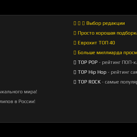
Выбор редакции
Просто хорошая подборк
Еврохит ТОП 40
Больше миллиарда прос
TOP POP
- рейтинг ПОП-к
TOP Hip Hop
- рейтинг са
TOP ROCK
- самые популя
ыкального мира!
липов в России!