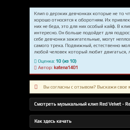
Клип о дерзких девчонках которые не то ч
хорошо относятся к оборотням. Их привлек
них не беда, это для них особый кайф. В кл
интересно. Он больше подойдет для подрос
себе девчонки зажигательные, могут неплох
самого трека. Подвижный, естественно мо
любой человек который любит двигаться, л
Оценка:
10 (из 10)
Автор:
katena1401
Вы согласны с отзывом? Выскажи свое 
Смотреть музыкальный клип Red Velvet - Rea
Как здесь качать