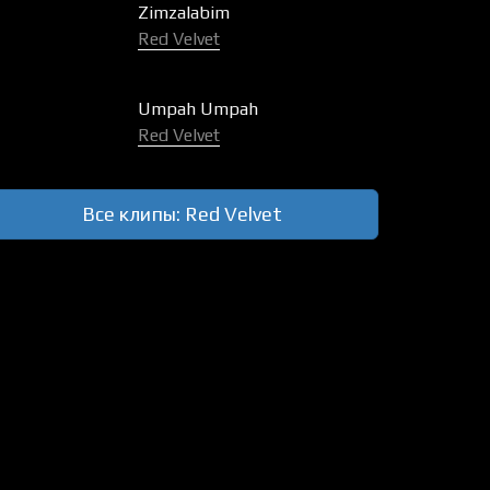
Zimzalabim
Red Velvet
Umpah Umpah
Red Velvet
Все клипы: Red Velvet