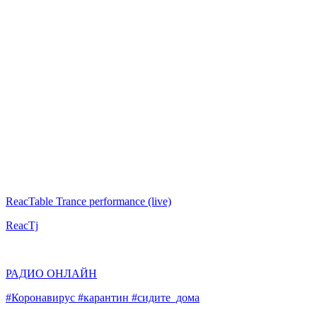
ReacTable Trance performance (live)
ReacTj
РАДИО ОНЛАЙН
#Коронавирус #карантин #сидите_дома