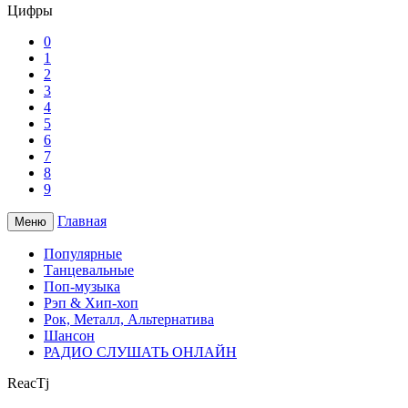
Цифры
0
1
2
3
4
5
6
7
8
9
Главная
Меню
Популярные
Танцевальные
Поп-музыка
Рэп & Хип-хоп
Рок, Металл, Альтернатива
Шансон
РАДИО СЛУШАТЬ ОНЛАЙН
ReacTj