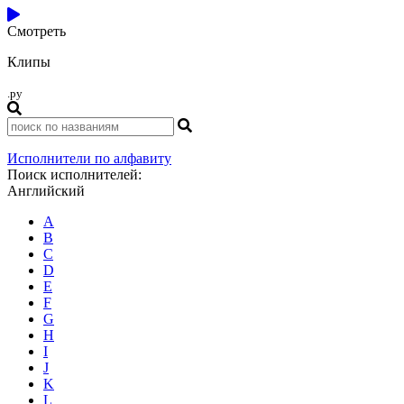
Смотреть
Клипы
.ру
Исполнители по алфавиту
Поиск исполнителей:
Английский
A
B
C
D
E
F
G
H
I
J
K
L