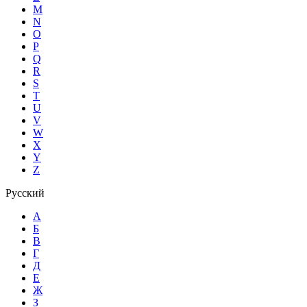
M
N
O
P
Q
R
S
T
U
V
W
X
Y
Z
Русский
А
Б
В
Г
Д
Е
Ж
З