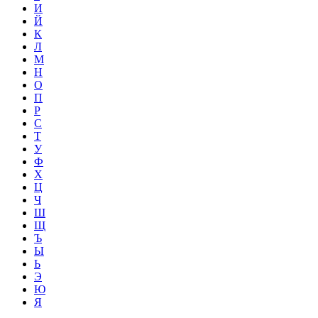
И
Й
К
Л
М
Н
О
П
Р
С
Т
У
Ф
Х
Ц
Ч
Ш
Щ
Ъ
Ы
Ь
Э
Ю
Я