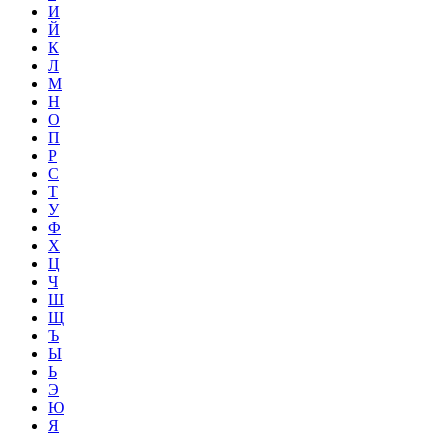
И
Й
К
Л
М
Н
О
П
Р
С
Т
У
Ф
Х
Ц
Ч
Ш
Щ
Ъ
Ы
Ь
Э
Ю
Я