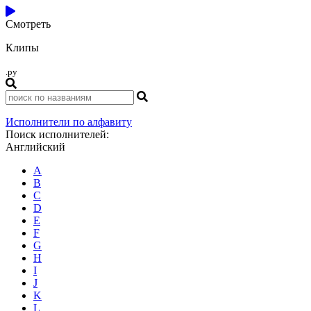
Смотреть
Клипы
.ру
Исполнители по алфавиту
Поиск исполнителей:
Английский
A
B
C
D
E
F
G
H
I
J
K
L