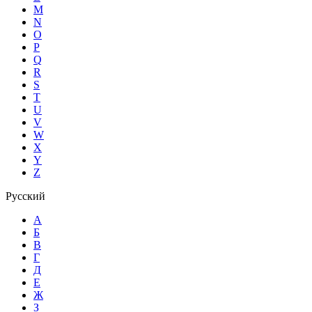
M
N
O
P
Q
R
S
T
U
V
W
X
Y
Z
Русский
А
Б
В
Г
Д
Е
Ж
З