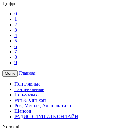
Цифры
0
1
2
3
4
5
6
7
8
9
Главная
Меню
Популярные
Танцевальные
Поп-музыка
Рэп & Хип-хоп
Рок, Металл, Альтернатива
Шансон
РАДИО СЛУШАТЬ ОНЛАЙН
Normani