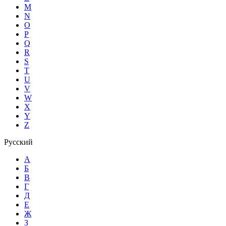
M
N
O
P
Q
R
S
T
U
V
W
X
Y
Z
Русский
А
Б
В
Г
Д
Е
Ж
З