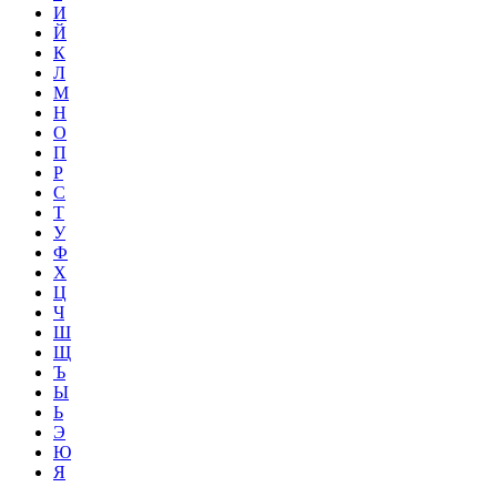
И
Й
К
Л
М
Н
О
П
Р
С
Т
У
Ф
Х
Ц
Ч
Ш
Щ
Ъ
Ы
Ь
Э
Ю
Я