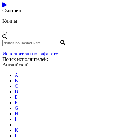
Смотреть
Клипы
.ру
Исполнители по алфавиту
Поиск исполнителей:
Английский
A
B
C
D
E
F
G
H
I
J
K
L