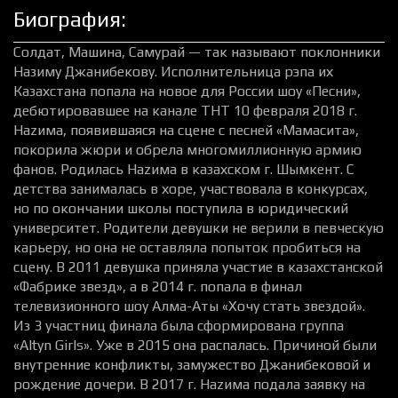
Биография:
Солдат, Машина, Самурай — так называют поклонники
Назиму Джанибекову. Исполнительница рэпа их
Казахстана попала на новое для России шоу «Песни»,
дебютировавшее на канале ТНТ 10 февраля 2018 г.
Наzима, появившаяся на сцене с песней «Мамасита»,
покорила жюри и обрела многомиллионную армию
фанов. Родилась Наzима в казахском г. Шымкент. С
детства занималась в хоре, участвовала в конкурсах,
но по окончании школы поступила в юридический
университет. Родители девушки не верили в певческую
карьеру, но она не оставляла попыток пробиться на
сцену. В 2011 девушка приняла участие в казахстанской
«Фабрике звезд», а в 2014 г. попала в финал
телевизионного шоу Алма-Аты «Хочу стать звездой».
Из 3 участниц финала была сформирована группа
«Altyn Girls». Уже в 2015 она распалась. Причиной были
внутренние конфликты, замужество Джанибековой и
рождение дочери. В 2017 г. Наzима подала заявку на