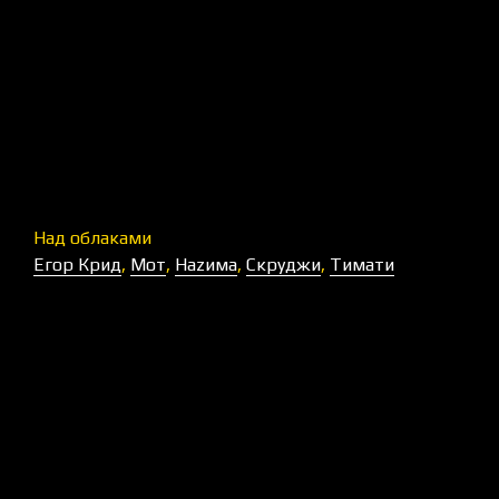
Над облаками
Егор Крид
,
Мот
,
Наzима
,
Скруджи
,
Тимати