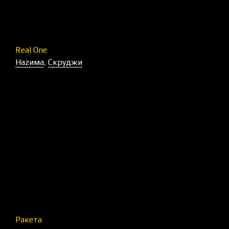
Real One
Наzима
,
Скруджи
Ракета