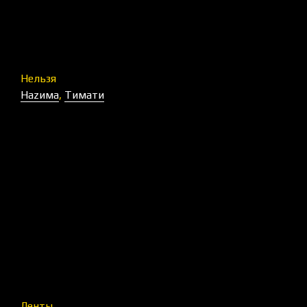
Нельзя
Наzима
,
Тимати
Ленты