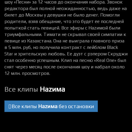
шоу «Песни» за 12 часов до окончания набора. Звонок
редактора был полной неожиданностью, ведь даже на
билет до Москвы у девушки не было денег. Помогли
родители, взяв обещание, что это будет ее последней
попыткой стать певицей. Все эфиры с Наzимой были
триумфальными. Тимати не скрывал своей симпатии к
певице из Казахстана. Она не выиграла главного приза
в 5 млн. руб, но получила контракт с лейблом Black
Star и зрительскую любовь. Ее дуэт с рэпером Скруджи
стал особенно успешным. Клип на песню «Real One» был
снят через месяц после окончания шоу и набрал около
12 млн. просмотров.
Все клипы
Наzима
Все клипы
Наzима
без остановки