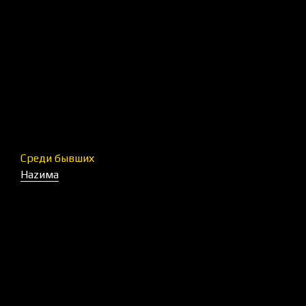
Среди бывших
Наzима