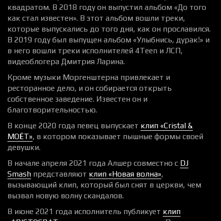
квадратом. В 2018 году он выпустил альбом «До того
как стал известен». В этот альбом вошли треки,
которые выпускались до того дня, как он прославился.
В 2019 году был выпущен альбом «Улыбнись, дурак!» и
в него вошли треки исполнителей 4Teen и ЛСП,
видеоблогера Дмитрия Ларина.
Кроме музыки Моргенштерна привлекает и
ресторанное дело, и он собирается открыть
собственное заведение. Известен он и
благотворительностью.
В конце 2020 года певец выпускает
клип «Cristal &
МОЁТ»
, в котором показывает пышные формы своей
девушки.
В начале апреля 2021 года Алшер совместно с
DJ
Smash
представляют
клип «Новая волна»
,
вызывающий клип, который был снят в церкви, чем
вызвал новую волну скандалов.
В июне 2021 года исполнитель публикует
клип