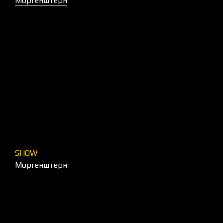
Моргенштерн
SHOW
Моргенштерн