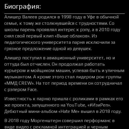
Биография:
Алишер Валеев родился в 1998 году в Уфе в обычной
семье, к тому же столкнувшейся с трудностями. Со
школы парень проявлял интерес к рэпу, а в 2010 году
снял свой первый клип «Выше облаков». Из
педагогического университета парня исключили за
грязное предложение одной из девушек.
Алишер поступил в авиационный университет, но и
оттуда был отчислен. Он продолжал работать
курьером и мойщиком машин, успевая быть и уличным
музыкантом. А кроме этого стал лидером рок-группы
«ММД CREW». На тот период времени он сотрудничал
с рэпером Face.
Известность к парню пришла с роликами в рамках его
же проекта, запущенного на YouTube, «#ИзиРеп».
Дебютный мини-альбом «Hate Me» вышел в 2018 году.
В 2018 году Моргенштерн совершил перформанс в
виде видео с рекламной интеграцией и черным