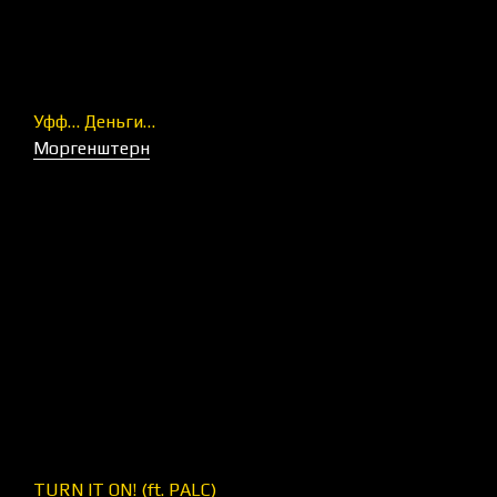
Уфф… Деньги…
Моргенштерн
TURN IT ON! (ft. PALC)