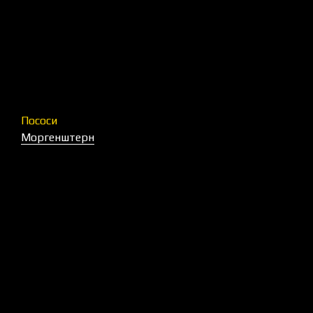
Пососи
Моргенштерн