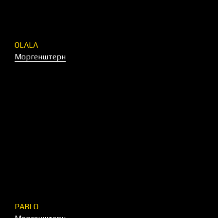
OLALA
Моргенштерн
PABLO