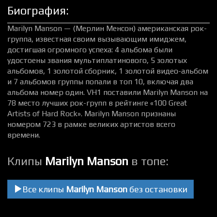
Биография:
Marilyn Manson — (Мерлин Менсон) американская рок-
группа, известная своим вызывающим имиджем,
достигшая огромного успеха: 4 альбома были
удостоены звания мультиплатинового, 5 золотых
альбомов, 1 золотой сборник, 1 золотой видео-альбом
и 7 альбомов группы попали в топ 10, включая два
альбома номер один. VH1 поставили Marilyn Manson на
78 место лучших рок-групп в рейтинге «100 Great
Artists of Hard Rock». Marilyn Manson признаны
номером 723 в рамке великих артистов всего
времени.
Клипы
Marilyn Manson
в топе:
Все клипы
Marilyn Manson
без остановки