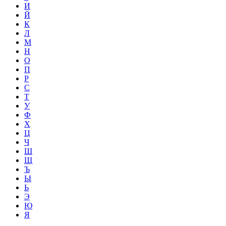
И
Й
К
Л
М
Н
О
П
Р
С
Т
У
Ф
Х
Ц
Ч
Ш
Щ
Ъ
Ы
Ь
Э
Ю
Я