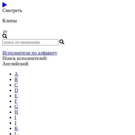
Смотреть
Клипы
.ру
Исполнители по алфавиту
Поиск исполнителей:
Английский
A
B
C
D
E
F
G
H
I
J
K
L