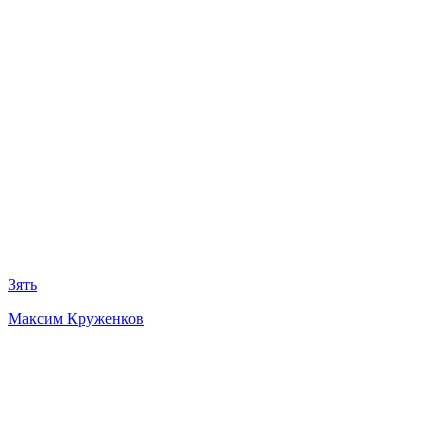
Зять
Максим Круженков