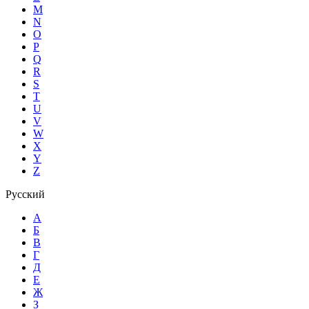
M
N
O
P
Q
R
S
T
U
V
W
X
Y
Z
Русский
А
Б
В
Г
Д
Е
Ж
З