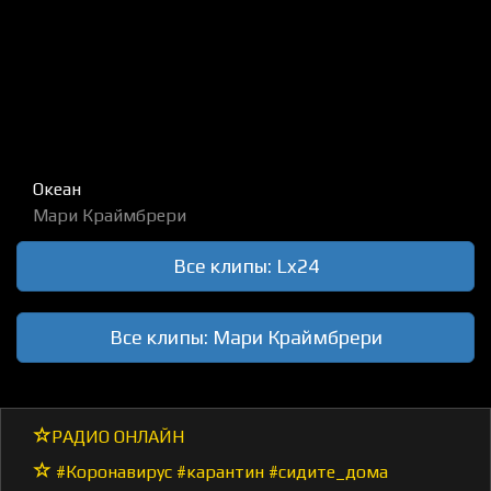
Океан
Мари Краймбрери
Все клипы: Lx24
Все клипы: Мари Краймбрери
РАДИО ОНЛАЙН
#Коронавирус #карантин #сидите_дома