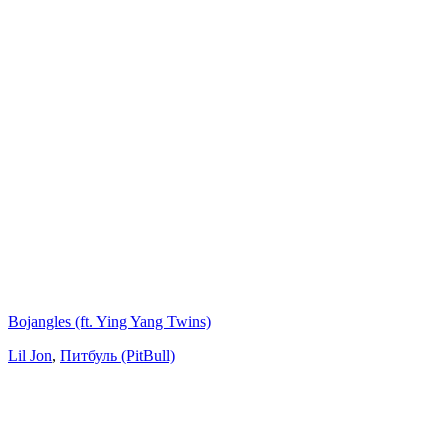
Bojangles (ft. Ying Yang Twins)
Lil Jon
,
Питбуль (PitBull)