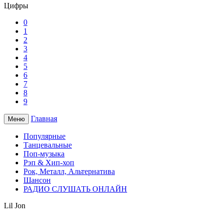
Цифры
0
1
2
3
4
5
6
7
8
9
Главная
Меню
Популярные
Танцевальные
Поп-музыка
Рэп & Хип-хоп
Рок, Металл, Альтернатива
Шансон
РАДИО СЛУШАТЬ ОНЛАЙН
Lil Jon