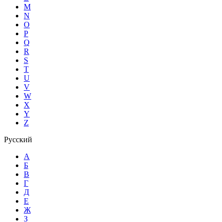
M
N
O
P
Q
R
S
T
U
V
W
X
Y
Z
Русский
А
Б
В
Г
Д
Е
Ж
З