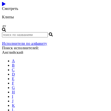
Смотреть
Клипы
.ру
Исполнители по алфавиту
Поиск исполнителей:
Английский
A
B
C
D
E
F
G
H
I
J
K
L