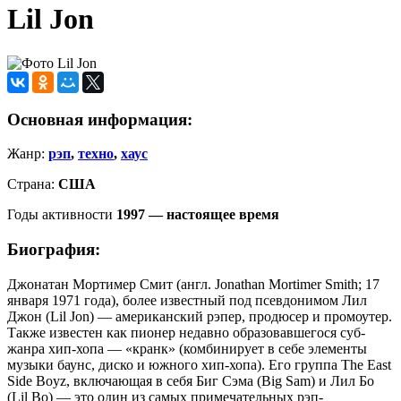
Lil Jon
Основная информация:
Жанр:
рэп
,
техно
,
хаус
Страна:
США
Годы активности
1997 — настоящее время
Биография:
Джонатан Мортимер Смит (англ. Jonathan Mortimer Smith; 17
января 1971 года), более известный под псевдонимом Лил
Джон (Lil Jon) — американский рэпер, продюсер и промоутер.
Также известен как пионер недавно образовавшегося суб-
жанра хип-хопа — «кранк» (комбинирует в себе элементы
музыки баунс, диско и южного хип-хопа). Его группа The East
Side Boyz, включающая в себя Биг Сэма (Big Sam) и Лил Бо
(Lil Bo) — это один из самых примечательных рэп-