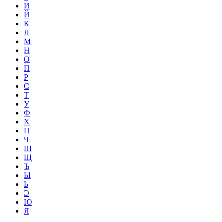
И
Й
К
Л
М
Н
О
П
Р
С
Т
У
Ф
Х
Ц
Ч
Ш
Щ
Ъ
Ы
Ь
Э
Ю
Я