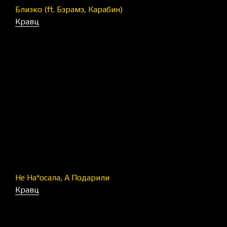
Близко (ft. Бэрамэ, Карабин)
Кравц
Не На*осала, А Подарили
Кравц