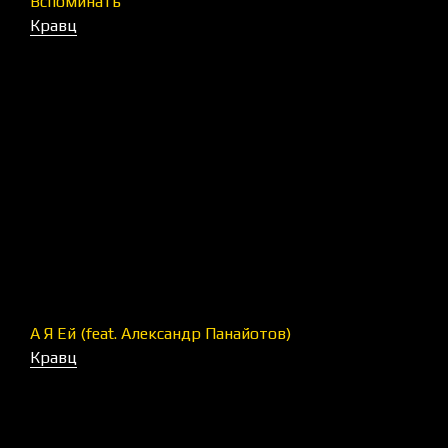
Вспоминать
Кравц
А Я Ей (feat. Александр Панайотов)
Кравц