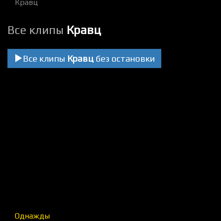
Кравц
Все клипы
Кравц
Все клипы
Кравц
без остановки
Однажды