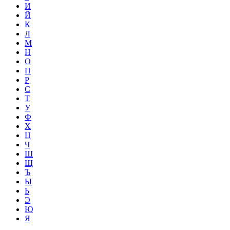
И
Й
К
Л
М
Н
О
П
Р
С
Т
У
Ф
Х
Ц
Ч
Ш
Щ
Ъ
Ы
Ь
Э
Ю
Я