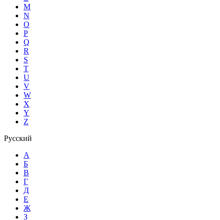
M
N
O
P
Q
R
S
T
U
V
W
X
Y
Z
Русский
А
Б
В
Г
Д
Е
Ж
З