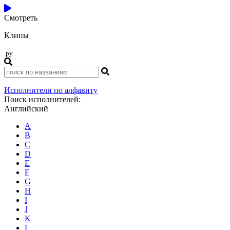
Смотреть
Клипы
.ру
Исполнители по алфавиту
Поиск исполнителей:
Английский
A
B
C
D
E
F
G
H
I
J
K
L