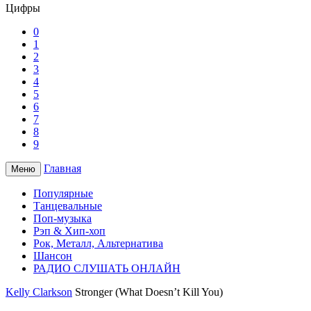
Цифры
0
1
2
3
4
5
6
7
8
9
Главная
Меню
Популярные
Танцевальные
Поп-музыка
Рэп & Хип-хоп
Рок, Металл, Альтернатива
Шансон
РАДИО СЛУШАТЬ ОНЛАЙН
Kelly Clarkson
Stronger (What Doesn’t Kill You)