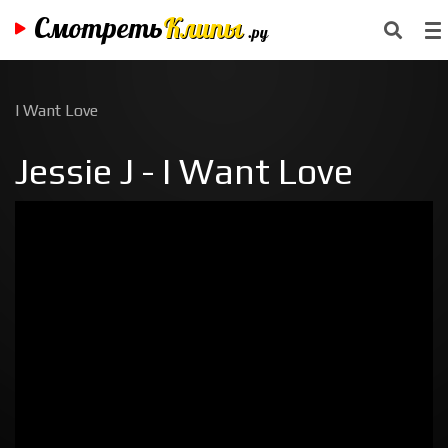
Смотреть
Клипы
.ру
I Want Love
Jessie J - I Want Love