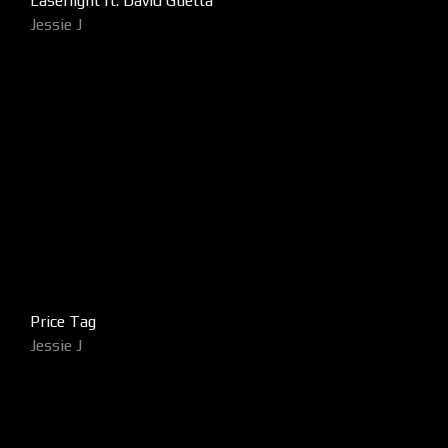
Laserlight ft. David Guetta
Jessie J
Price Tag
Jessie J