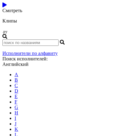
Смотреть
Клипы
.ру
Исполнители по алфавиту
Поиск исполнителей:
Английский
A
B
C
D
E
F
G
H
I
J
K
L