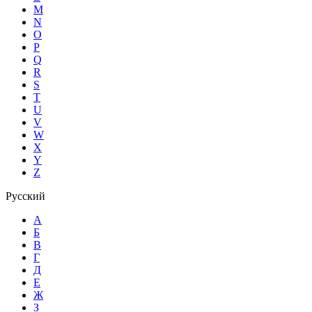
M
N
O
P
Q
R
S
T
U
V
W
X
Y
Z
Русский
А
Б
В
Г
Д
Е
Ж
З