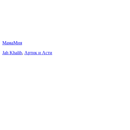
МамаМия
Jah Khalib
,
Артик и Асти