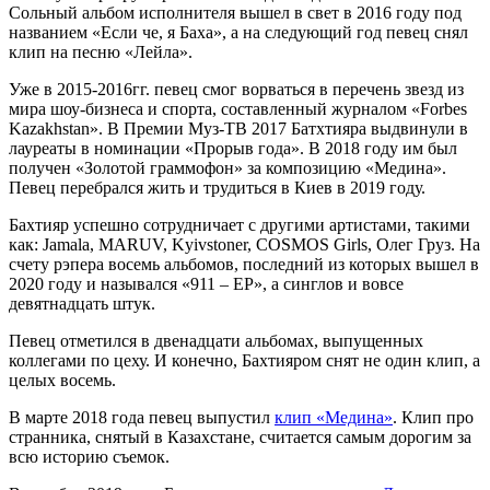
Сольный альбом исполнителя вышел в свет в 2016 году под
названием «Если че, я Баха», а на следующий год певец снял
клип на песню «Лейла».
Уже в 2015-2016гг. певец смог ворваться в перечень звезд из
мира шоу-бизнеса и спорта, составленный журналом «Forbes
Kazakhstan». В Премии Муз-ТВ 2017 Батхтияра выдвинули в
лауреаты в номинации «Прорыв года». В 2018 году им был
получен «Золотой граммофон» за композицию «Медина».
Певец перебрался жить и трудиться в Киев в 2019 году.
Бахтияр успешно сотрудничает с другими артистами, такими
как: Jamala, MARUV, Kyivstoner, COSMOS Girls, Олег Груз. На
счету рэпера восемь альбомов, последний из которых вышел в
2020 году и назывался «911 – ЕР», а синглов и вовсе
девятнадцать штук.
Певец отметился в двенадцати альбомах, выпущенных
коллегами по цеху. И конечно, Бахтияром снят не один клип, а
целых восемь.
В марте 2018 года певец выпустил
клип «Медина»
. Клип про
странника, снятый в Казахстане, считается самым дорогим за
всю историю съемок.