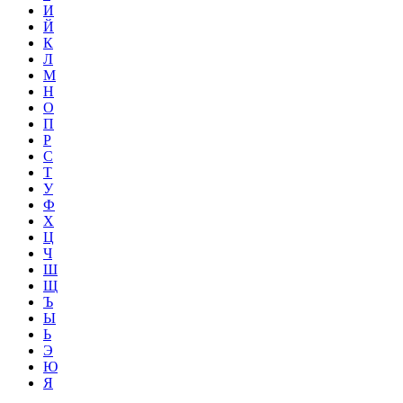
И
Й
К
Л
М
Н
О
П
Р
С
Т
У
Ф
Х
Ц
Ч
Ш
Щ
Ъ
Ы
Ь
Э
Ю
Я