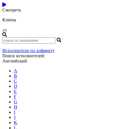
Смотреть
Клипы
.ру
Исполнители по алфавиту
Поиск исполнителей:
Английский
A
B
C
D
E
F
G
H
I
J
K
L