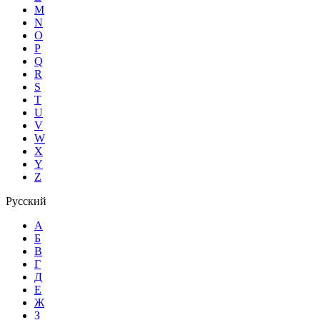
M
N
O
P
Q
R
S
T
U
V
W
X
Y
Z
Русский
А
Б
В
Г
Д
Е
Ж
З