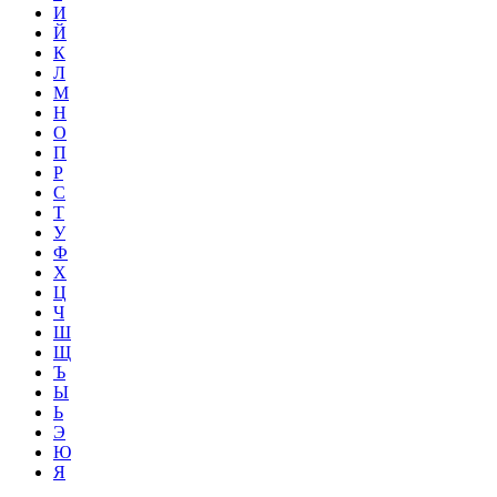
И
Й
К
Л
М
Н
О
П
Р
С
Т
У
Ф
Х
Ц
Ч
Ш
Щ
Ъ
Ы
Ь
Э
Ю
Я