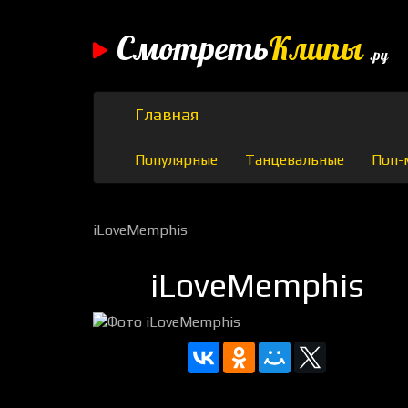
Смотреть
Клипы
.ру
Главная
Популярные
Танцевальные
Поп-
iLoveMemphis
iLoveMemphis