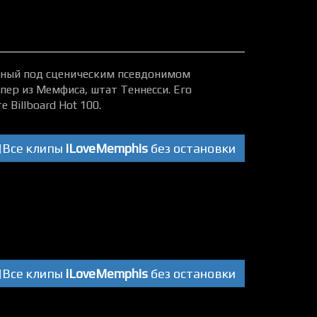
естный под сценическим псевдонимом
пер из Мемфиса, штат Теннесси. Его
 Billboard Hot 100.
Все клипы
iLoveMemphis
без остановки
Все клипы
iLoveMemphis
без остановки