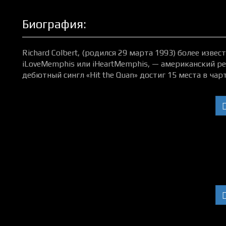
Биография:
Richard Colbert, (родился 29 марта 1993) более изв
iLoveMemphis или iHeartMemphis, — американский ре
дебютный сингл «Hit the Quan» достиг 15 места в чарте