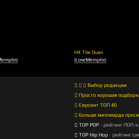
Hit The Quan
Memphis
iLoveMemphis
Выбор редакции
Просто хорошая подборк
Еврохит ТОП 40
Больше миллиарда прос
TOP POP
- рейтинг ПОП-к
TOP Hip Hop
- рейтинг са