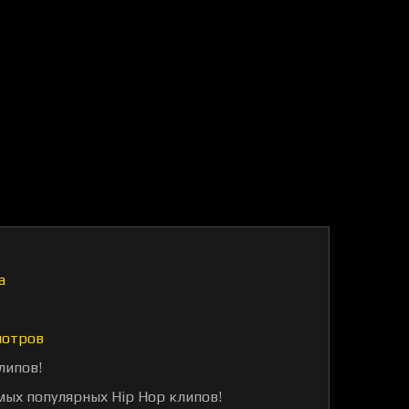
а
мотров
липов!
мых популярных Hip Hop клипов!