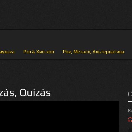
музыка
Рэп & Хип-хоп
Рок, Металл, Альтернатива
zás, Quizás
О
К