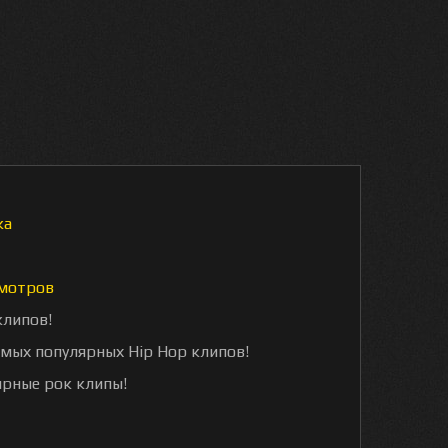
ка
мотров
клипов!
амых популярных Hip Hop клипов!
ярные рок клипы!