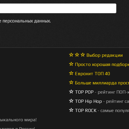
 персональных данных.
Выбор редакции
Просто хорошая подбор
Еврохит ТОП 40
Больше миллиарда прос
TOP POP
- рейтинг ПОП-
TOP Hip Hop
- рейтинг с
TOP ROCK
- самые попул
зыкального мира!
липов в России!