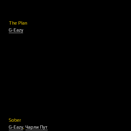
The Plan
G-Eazy
Sober
G-Eazy
,
Чарли Пут