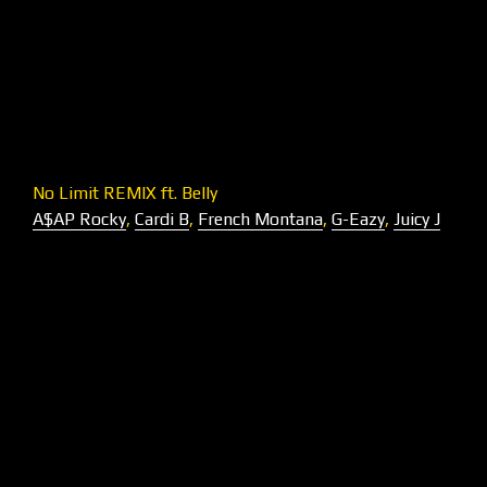
No Limit REMIX ft. Belly
A$AP Rocky
,
Cardi B
,
French Montana
,
G-Eazy
,
Juicy J