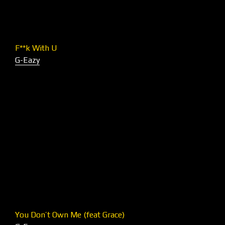
F**k With U
G-Eazy
You Don’t Own Me (feat Grace)