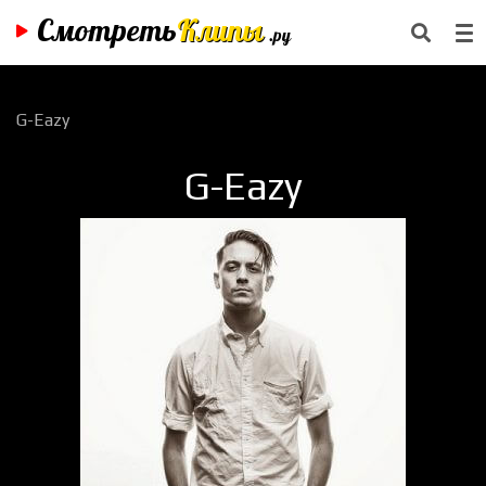
Смотреть
Клипы
.ру
G-Eazy
G-Eazy