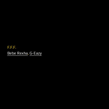
F.F.F.
Bebe Rexha
,
G-Eazy