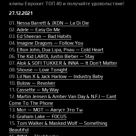
клипы Еврохит ТОП 40 и получайте удовольствие!
27.12.2021
01.
Nessa Barrett & JXDN — La Di Die
02.
Adele — Easy On Me
03.
Ed Sheeran — Bad Habits
04.
Imagine Dragons — Follow You
05.
Elton John, Dua Lipa, Pnau — Cold Heart
06.
The Kid LAROI, Justin Bieber — Stay
07.
Alok & SOFI TUKKER & INNA — It Don’t Matter
08.
Shouse — Love Tonight
09.
Lil Nas X & Jack Harlow — Industry Baby
10.
Bulow — Revolver
11.
Cassette — My Way
12.
Martin Jensen & Amber Van Day & N.F.I — Cant
Come To The Phone
13.
Мот — МОТ — Август Это Ты
14.
Graham Lake — FOCUS
15.
Tom Walker & Masked Wolf — Something
Beautiful