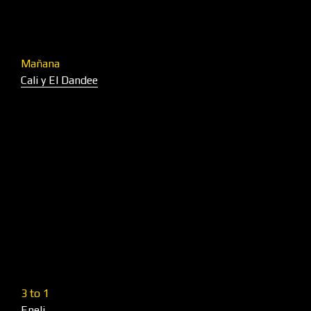
Mañana
Cali y El Dandee
3 to 1
Eneli