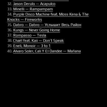
32.
Jason Derulo — Acapulco
33.
Minelli — Rampampam
34.
Purple Disco Machine feat. Moss Kena & The
Knocks — Fireworks
35.
Dabro — Dabro — Услышит Весь Район
36.
Kungs — Never Going Home
37.
Rompasso — Tesla
38.
Chaёl feat. Kaii — Don’t Speak
39.
Eneli, Monoir — 3 to 1
40.
Alvaro Soler, Cali Y El Dandee — Mañana