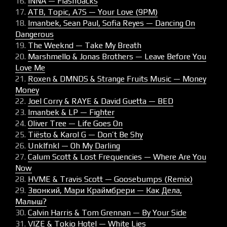
16.
INNA — Flashbacks
17.
ATB, Topic, A7S — Your Love (9PM)
18.
Imanbek, Sean Paul, Sofia Reyes — Dancing On
Dangerous
19.
The Weeknd — Take My Breath
20.
Marshmello & Jonas Brothers — Leave Before You
Love Me
21.
Roxen & DMNDS & Strange Fruits Music — Money
Money
22.
Joel Corry & RAYE & David Guetta — BED
23.
Imanbek & LP — Fighter
24.
Oliver Tree — Life Goes On
25.
Tiësto & Karol G — Don’t Be Shy
26.
Unklfnkl — Oh My Darling
27.
Calum Scott & Lost Frequencies — Where Are You
Now
28.
HVME & Travis Scott — Goosebumps (Remix)
29.
Звонкий, Мари Краймбрери — Как Дела,
Малыш?
30.
Calvin Harris & Tom Grennan — By Your Side
31.
VIZE & Tokio Hotel — White Lies