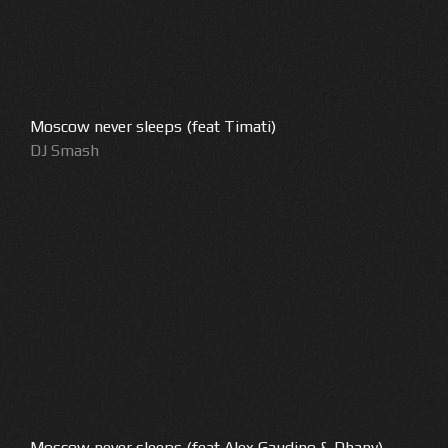
Moscow never sleeps (feat Timati)
DJ Smash
Moscow never sleeps (feat Alex Gaudino & Dhany)