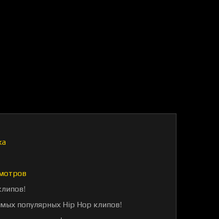
ка
мотров
клипов!
амых популярных Hip Hop клипов!