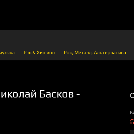
музыка
Рэп & Хип-хоп
Рок, Металл, Альтернатива
иколай Басков -
О
К