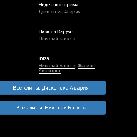
Недетское время
Дискотека Авария
Памяти Карузо
Николай Басков
Ibiza
Николай Басков
,
Филипп
Киркоров
Все клипы: Дискотека Авария
Все клипы: Николай Басков