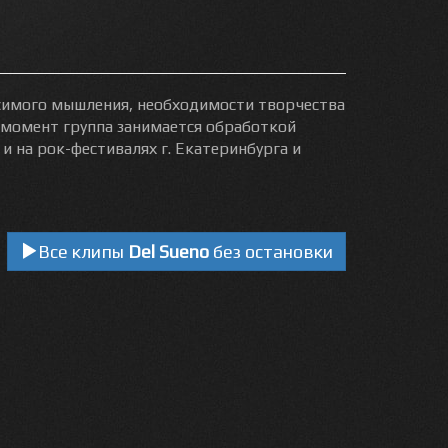
исимого мышления, необходимости творчества
й момент группа занимается обработкой
и на рок-фестивалях г. Екатеринбурга и
Все клипы
Del Sueno
без остановки