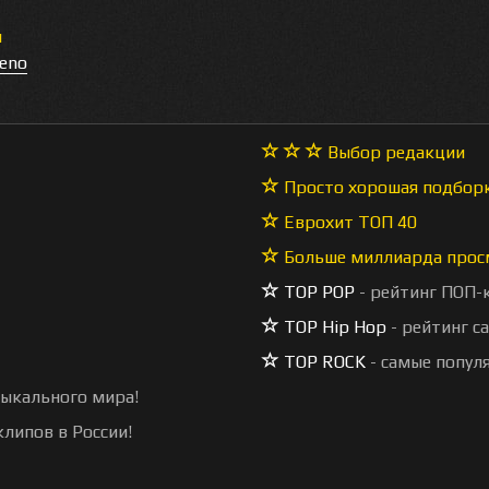
я
ueno
Выбор редакции
Просто хорошая подбор
Еврохит ТОП 40
Больше миллиарда прос
TOP POP
- рейтинг ПОП-
TOP Hip Hop
- рейтинг с
TOP ROCK
- самые попул
зыкального мира!
липов в России!