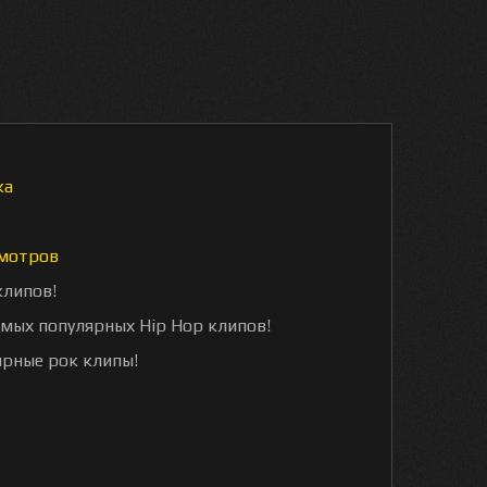
ка
мотров
клипов!
амых популярных Hip Hop клипов!
ярные рок клипы!