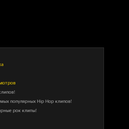
ка
мотров
клипов!
амых популярных Hip Hop клипов!
ярные рок клипы!