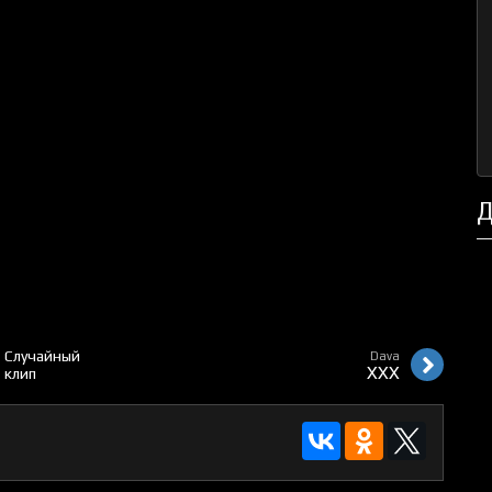
Д
Случайный
Dava
XXX
клип