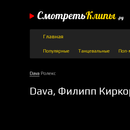
Смотреть
Клипы
.ру
Главная
Популярные
Танцевальные
Поп-
Dava
Ролекс
Dava, Филипп Киркор