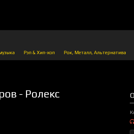
музыка
Рэп & Хип-хоп
Рок, Металл, Альтернатива
ов - Ролекс
О
К