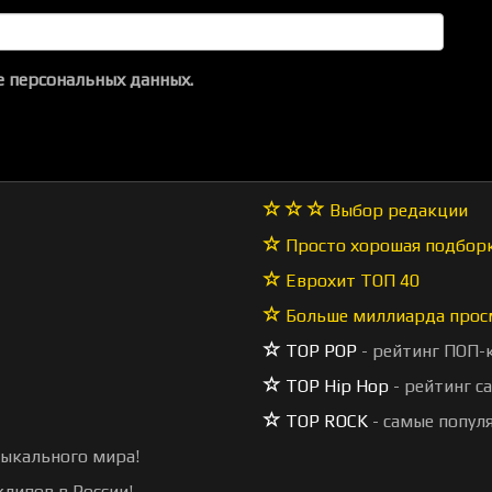
 персональных данных.
Выбор редакции
Просто хорошая подбор
Еврохит ТОП 40
Больше миллиарда прос
TOP POP
- рейтинг ПОП-
TOP Hip Hop
- рейтинг с
TOP ROCK
- самые попул
зыкального мира!
липов в России!