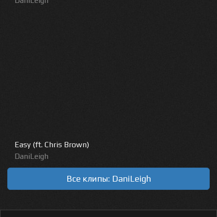
DaniLeigh
Easy (ft. Chris Brown)
DaniLeigh
Все клипы: DaniLeigh