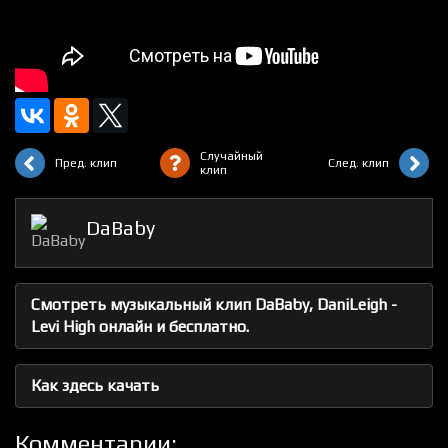
Случайный
Пред. клип
След. клип
клип
DaBaby
Смотреть музыкальный клип DaBaby, DaniLeigh -
Levi High онлайн и бесплатно.
Как здесь качать
Комментарии: