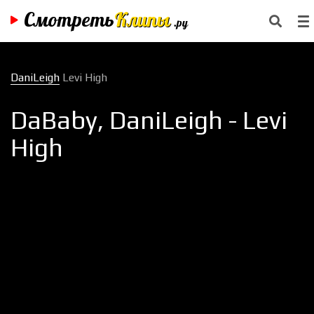
Смотреть
Клипы
.ру
DaniLeigh
Levi High
DaBaby, DaniLeigh - Levi
High