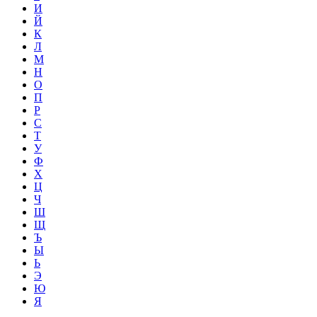
И
Й
К
Л
М
Н
О
П
Р
С
Т
У
Ф
Х
Ц
Ч
Ш
Щ
Ъ
Ы
Ь
Э
Ю
Я