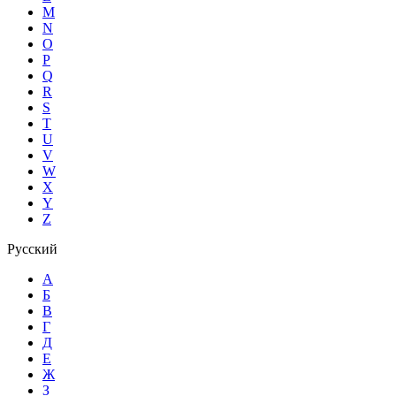
M
N
O
P
Q
R
S
T
U
V
W
X
Y
Z
Русский
А
Б
В
Г
Д
Е
Ж
З