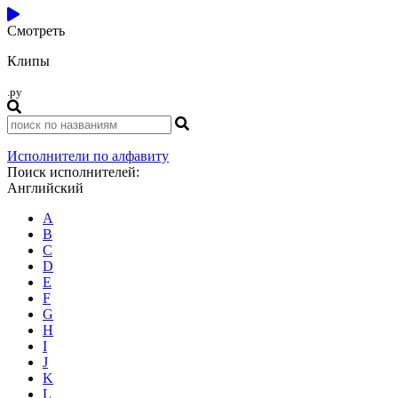
Смотреть
Клипы
.ру
Исполнители по алфавиту
Поиск исполнителей:
Английский
A
B
C
D
E
F
G
H
I
J
K
L