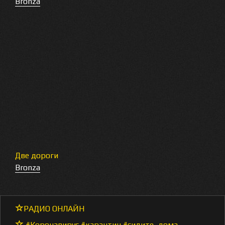
Bronza
Две дороги
Bronza
РАДИО ОНЛАЙН
#Коронавирус #карантин #сидите_дома