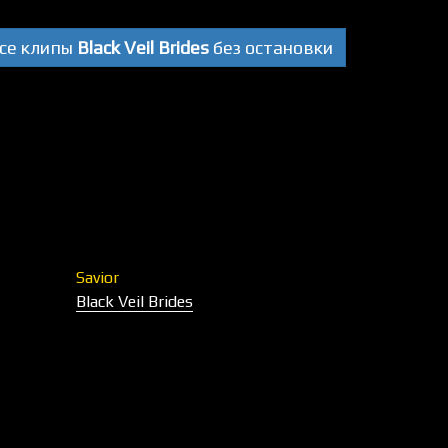
се клипы
Black Veil Brides
без остановки
Savior
Black Veil Brides