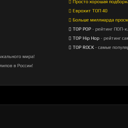
Просто хорошая подборк
Еврохит ТОП 40
Больше миллиарда прос
TOP POP
- рейтинг ПОП-к
TOP Hip Hop
- рейтинг са
TOP ROCK
- самые популя
ыкального мира!
липов в России!