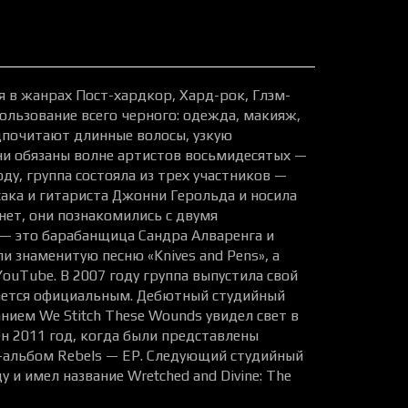
ая в жанрах Пост-хардкор, Хард-рок, Глэм-
ользование всего черного: одежда, макияж,
дпочитают длинные волосы, узкую
ни обязаны волне артистов восьмидесятых —
ду, группа состояла из трех участников —
сака и гитариста Джонни Герольда и носила
рнет, они познакомились с двумя
— это барабанщица Сандра Алваренга и
и знаменитую песню «Knives and Pens», а
ouTube. В 2007 году группа выпустила свой
тается официальным. Дебютный студийный
анием We Stitch These Wounds увидел свет в
ен 2011 год, когда были представлены
и-альбом Rebels — EP. Следующий студийный
у и имел название Wretched and Divine: The