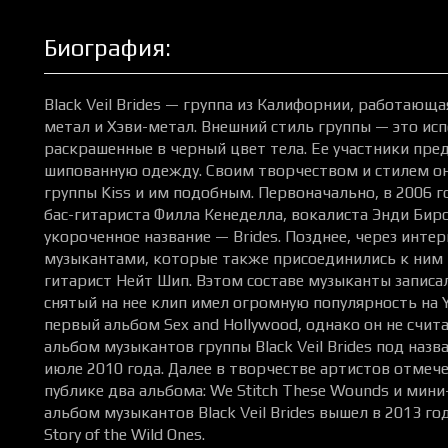
Биография:
Black Veil Brides — группа из Калифорнии, работающ
метал и Хэви-метал. Внешний стиль группы — это исп
раскрашенные в черный цвет тела. Ее участники пре
шипованную одежду. Своим творчеством и стилем о
группы Kiss и им подобным. Первоначально, в 2006 го
бас-гитариста Филла Кенеделла, вокалиста Энди Бир
укороченное название — Brides. Позднее, через инте
музыкантами, которые также присоединились к ним 
гитарист Нейт Шип. Вэтом составе музыканты записал
снятый на нее клип имел огромную популярность на Y
первый альбом Sex and Hollywood, однако он не счи
альбом музыкантов группы Black Veil Brides под назв
июле 2010 года. Далее в творчестве артистов отмеч
публике два альбома: We Stitch These Wounds и мин
альбом музыкантов Black Veil Brides вышел в 2013 год
Story of the Wild Ones.