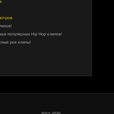
а
мотров
липов!
мых популярных Hip Hop клипов!
рные рок клипы!
2011-2026