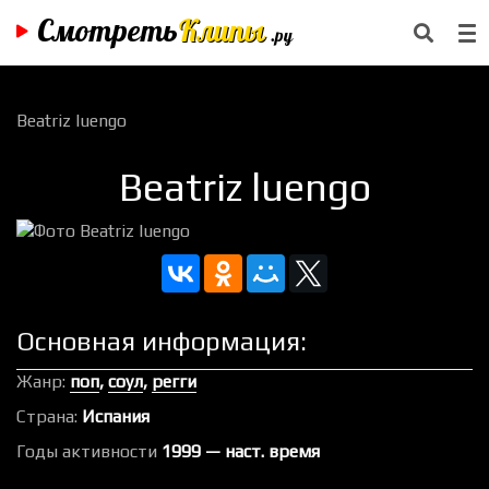
Смотреть
Клипы
.ру
Beatriz luengo
Beatriz luengo
Основная информация:
Жанр:
поп
,
соул
,
регги
Страна:
Испания
Годы активности
1999 — наст. время