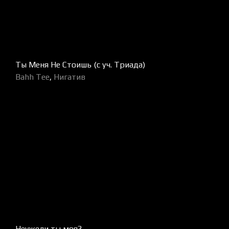
Ты Меня Не Стоишь (с уч. Триада)
Bahh Tee
,
Нигатив
Неужели ты моя?