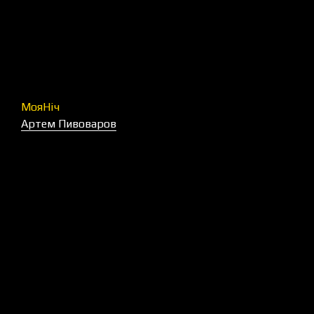
МояНіч
Артем Пивоваров