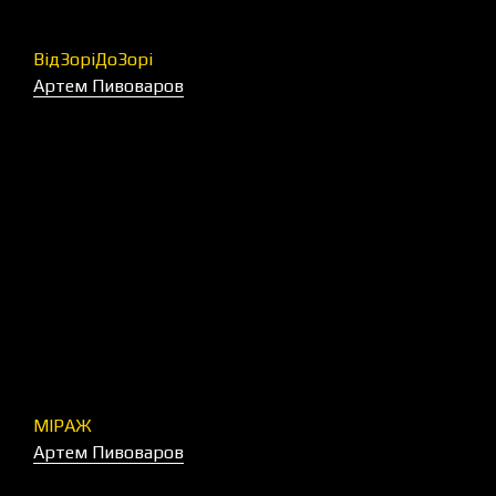
ВідЗоріДоЗорі
Артем Пивоваров
МІРАЖ
Артем Пивоваров