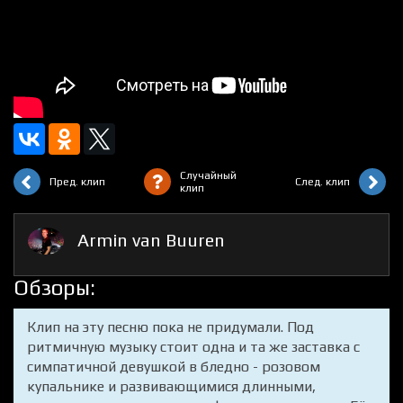
Случайный
Пред. клип
След. клип
клип
Armin van Buuren
Обзоры:
Клип на эту песню пока не придумали. Под
ритмичную музыку стоит одна и та же заставка с
симпатичной девушкой в бледно - розовом
купальнике и развивающимися длинными,