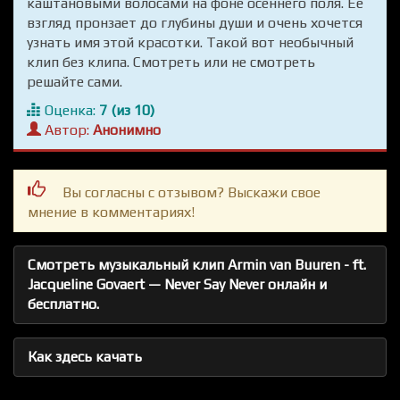
каштановыми волосами на фоне осеннего поля. Её
взгляд пронзает до глубины души и очень хочется
узнать имя этой красотки. Такой вот необычный
клип без клипа. Смотреть или не смотреть
решайте сами.
Оценка:
7 (из 10)
Автор:
Анонимно
Вы согласны с отзывом? Выскажи свое
мнение в комментариях!
Смотреть музыкальный клип Armin van Buuren - ft.
Jacqueline Govaert — Never Say Never онлайн и
бесплатно.
Как здесь качать