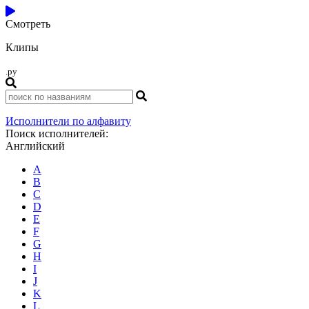
Смотреть
Клипы
.ру
Исполнители по алфавиту
Поиск исполнителей:
Английский
A
B
C
D
E
F
G
H
I
J
K
L