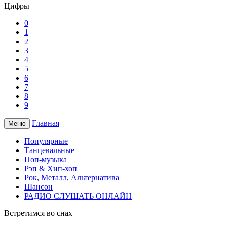
Цифры
0
1
2
3
4
5
6
7
8
9
Главная
Меню
Популярные
Танцевальные
Поп-музыка
Рэп & Хип-хоп
Рок, Металл, Альтернатива
Шансон
РАДИО СЛУШАТЬ ОНЛАЙН
Встретимся во снах