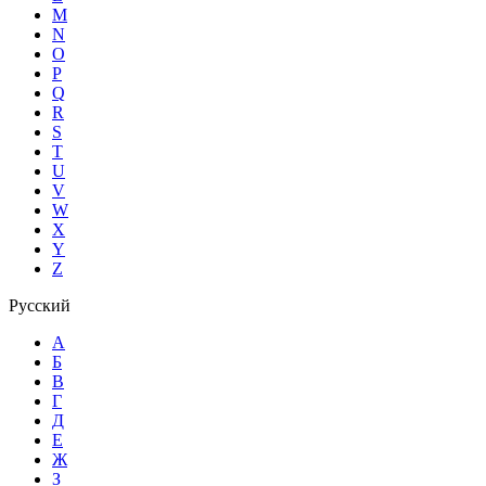
M
N
O
P
Q
R
S
T
U
V
W
X
Y
Z
Русский
А
Б
В
Г
Д
Е
Ж
З