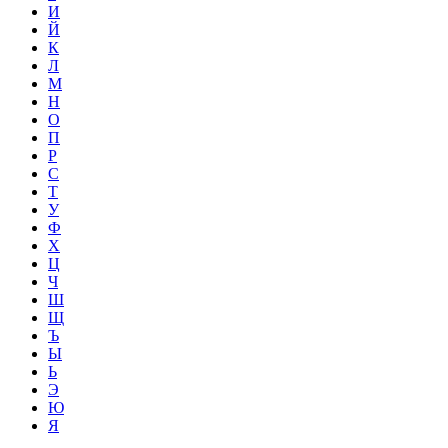
И
Й
К
Л
М
Н
О
П
Р
С
Т
У
Ф
Х
Ц
Ч
Ш
Щ
Ъ
Ы
Ь
Э
Ю
Я